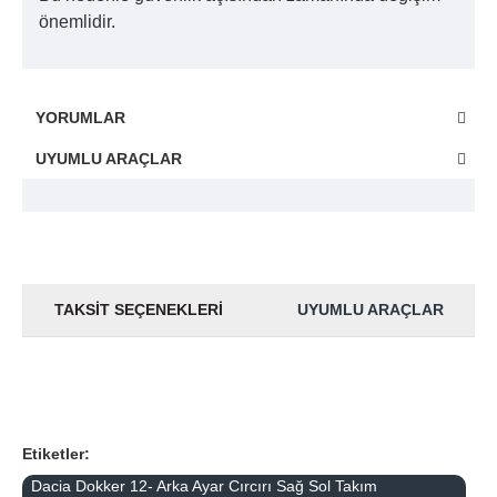
önemlidir.
YORUMLAR
UYUMLU ARAÇLAR
TAKSIT SEÇENEKLERI
UYUMLU ARAÇLAR
Etiketler:
Dacia Dokker 12- Arka Ayar Cırcırı Sağ Sol Takım