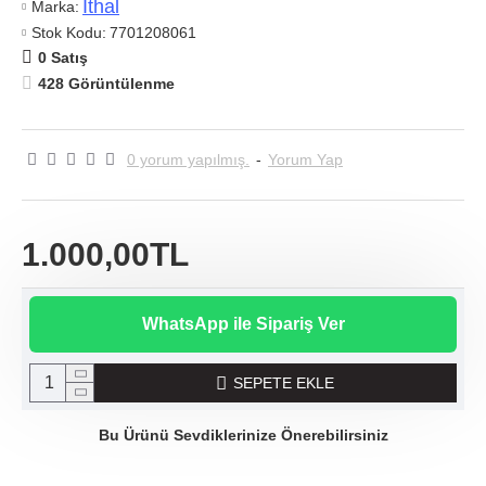
Ithal
Marka:
Stok Kodu:
7701208061
0 Satış
428 Görüntülenme
0 yorum yapılmış.
-
Yorum Yap
1.000,00TL
WhatsApp ile Sipariş Ver
SEPETE EKLE
Bu Ürünü Sevdiklerinize Önerebilirsiniz