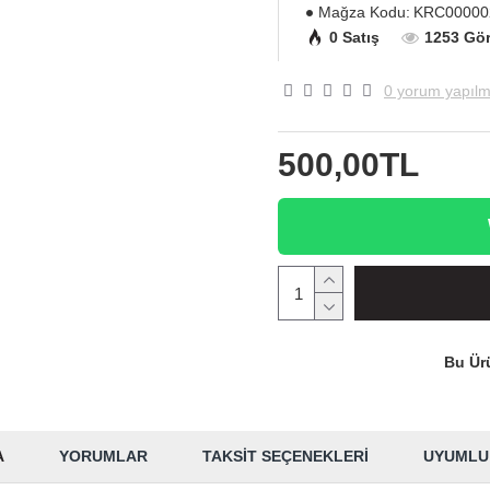
Mağza Kodu:
KRC00000
0 Satış
1253 Gö
0 yorum yapılm
500,00TL
Bu Ürü
A
YORUMLAR
TAKSIT SEÇENEKLERI
UYUMLU