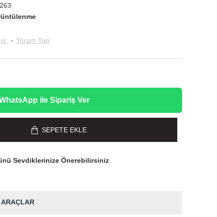
263
rüntülenme
ış.
-
Yorum Yap
WhatsApp ile Sipariş Ver
SEPETE EKLE
nü Sevdiklerinize Önerebilirsiniz
 ARAÇLAR