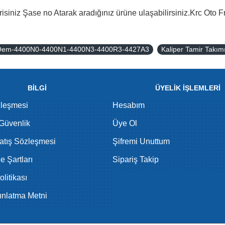
isiniz Şase no Atarak aradığınız ürüne ulaşabilirsiniz.Krc Oto F
h Oem-4400N0-4400N1-4400N3-4400R3-4427A3
Kaliper Tamir Takım
BİLGİ
ÜYELİK İŞLEMLERİ
zleşmesi
Hesabım
 Güvenlik
Üye Ol
atış Sözleşmesi
Şifremi Unuttum
de Şartları
Sipariş Takip
litikası
nlatma Metni