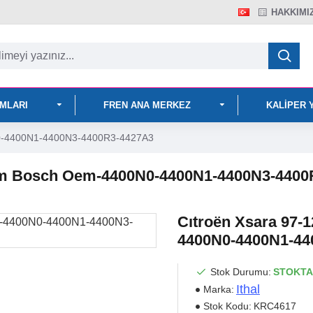
HAKKIMI
IMLARI
FREN ANA MERKEZ
KALIPER 
N0-4400N1-4400N3-4400R3-4427A3
4Mm Bosch Oem-4400N0-4400N1-4400N3-440
Cıtroën Xsara 97-
4400N0-4400N1-44
Stok Durumu:
STOKTA
Ithal
Marka:
Stok Kodu:
KRC4617