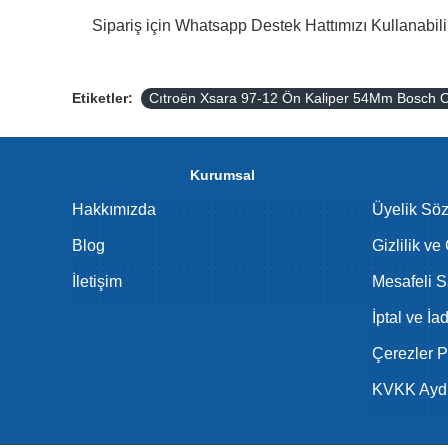
Sipariş için Whatsapp Destek Hattımızı Kullanabilir
Etiketler:
Cıtroën Xsara 97-12 Ön Kaliper 54Mm Bosc
Kurumsal
Hakkımızda
Üyelik Sö
Blog
Gizlilik ve
İletişim
Mesafeli S
İptal ve İa
Çerezler Po
KVKK Aydı