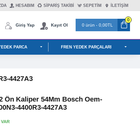
ZDA
HESABIM
SIPARIŞ TAKIBI
SEPETIM
İLETİŞİM
0
Giriş Yap
Kayıt Ol
0 ürün - 0,00TL
YEDEK PARCA
FREN YEDEK PARÇALARI
0R3-4427A3
12 Ön Kaliper 54Mm Bosch Oem-
00N3-4400R3-4427A3
 VAR