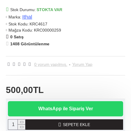
Stok Durumu:
STOKTA VAR
Ithal
Marka:
Stok Kodu:
KRC4617
Mağza Kodu:
KRC00000259
0 Satış
1408 Görüntülenme
0 yorum yapılmış.
-
Yorum Yap
500,00TL
WhatsApp ile Sipariş Ver
SEPETE EKLE