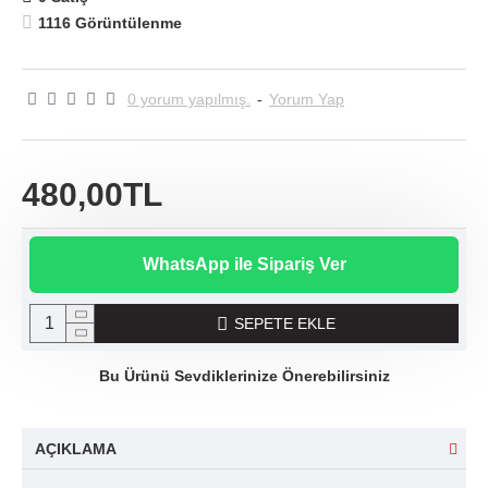
1116 Görüntülenme
0 yorum yapılmış.
-
Yorum Yap
480,00TL
WhatsApp ile Sipariş Ver
SEPETE EKLE
Bu Ürünü Sevdiklerinize Önerebilirsiniz
AÇIKLAMA