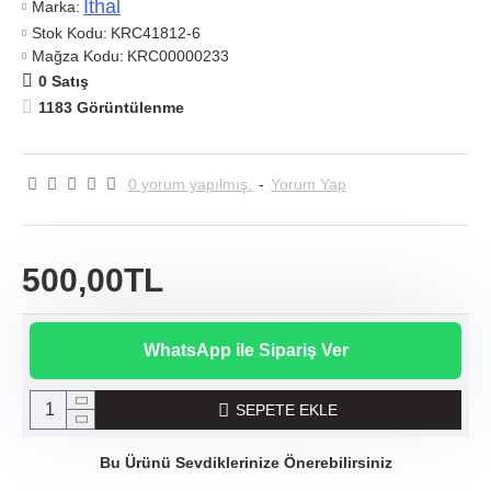
Ithal
Marka:
Stok Kodu:
KRC41812-6
Mağza Kodu:
KRC00000233
0 Satış
1183 Görüntülenme
0 yorum yapılmış.
-
Yorum Yap
500,00TL
WhatsApp ile Sipariş Ver
SEPETE EKLE
Bu Ürünü Sevdiklerinize Önerebilirsiniz