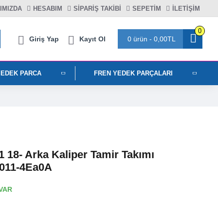
IMIZDA
HESABIM
SIPARIŞ TAKIBI
SEPETIM
İLETİŞİM
0
Giriş Yap
Kayıt Ol
0 ürün - 0,00TL
YEDEK PARCA
FREN YEDEK PARÇALARI
 18- Arka Kaliper Tamir Takımı
011-4Ea0A
VAR