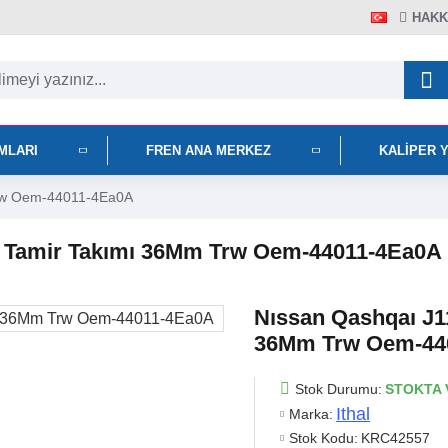
HAKK
IMLARI
FREN ANA MERKEZ
KALIPER 
Trw Oem-44011-4Ea0A
er Tamir Takımı 36Mm Trw Oem-44011-4Ea0A
Nıssan Qashqaı J11
36Mm Trw Oem-44
Stok Durumu:
STOKTA 
Ithal
Marka:
Stok Kodu:
KRC42557