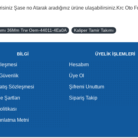
isiniz Şase no Atarak aradığınız ürüne ulaşabilirsiniz.Krc Oto F
Takımı 36Mm Trw Oem-44011-4Ea0A
Kaliper Tamir Takımı
BİLGİ
ÜYELİK İŞLEMLERİ
zleşmesi
Hesabım
 Güvenlik
Üye Ol
atış Sözleşmesi
Şifremi Unuttum
de Şartları
Sipariş Takip
litikası
nlatma Metni