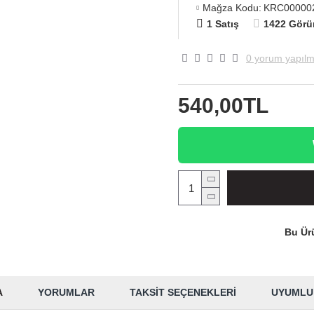
Mağza Kodu:
KRC00000
1 Satış
1422 Görü
0 yorum yapılm
540,00TL
Bu Ürü
A
YORUMLAR
TAKSIT SEÇENEKLERI
UYUMLU