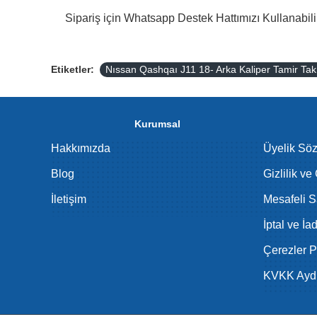
Sipariş için Whatsapp Destek Hattımızı Kullanabilir
Etiketler:
Nıssan Qashqaı J11 18- Arka Kaliper Tamir 
Kurumsal
Hakkımızda
Üyelik Sö
Blog
Gizlilik ve
İletişim
Mesafeli S
İptal ve İa
Çerezler Po
KVKK Aydı