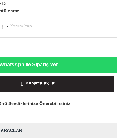
213
ntülenme
ış.
-
Yorum Yap
WhatsApp ile Sipariş Ver
SEPETE EKLE
nü Sevdiklerinize Önerebilirsiniz
 ARAÇLAR