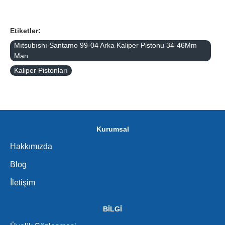
Etiketler:
Mıtsubıshı Santamo 99-04 Arka Kaliper Pistonu 34-46Mm
Man
Kaliper Pistonları
Kurumsal
Hakkımızda
Blog
İletişim
BİLGİ