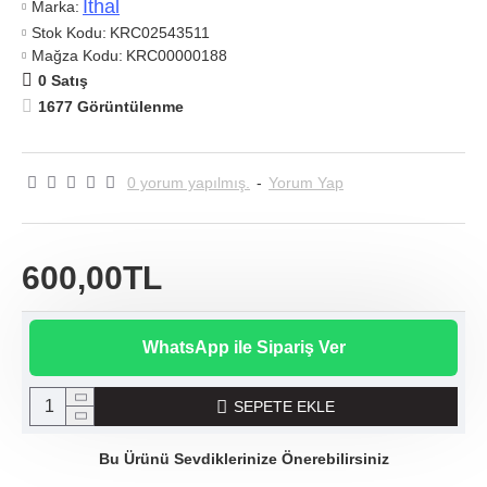
Ithal
Marka:
Stok Kodu:
KRC02543511
Mağza Kodu:
KRC00000188
0 Satış
1677 Görüntülenme
0 yorum yapılmış.
-
Yorum Yap
600,00TL
WhatsApp ile Sipariş Ver
SEPETE EKLE
Bu Ürünü Sevdiklerinize Önerebilirsiniz