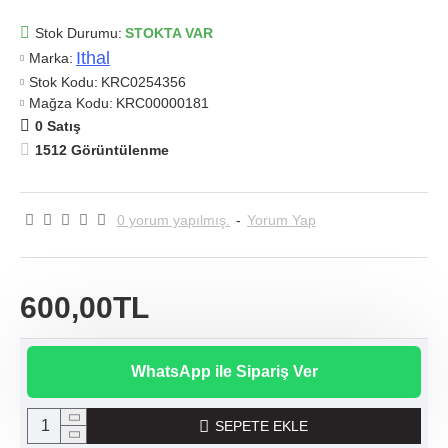
Stok Durumu:
STOKTA VAR
Ithal
Marka:
Stok Kodu:
KRC0254356
Mağza Kodu:
KRC00000181
0 Satış
1512 Görüntülenme
0 yorum yapılmış.
-
Yorum Yap
600,00TL
WhatsApp ile Sipariş Ver
SEPETE EKLE