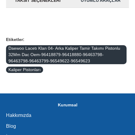
TAKSIT SEÇENEKLERI
UYUMLU ARAÇLAR
Etiketler:
Daewoo Lacetı Klan 04- Arka Kaliper Tamir Takımı Pistonlu
32Mm Dac Oem-96418879-96418880-96463798-
96463798-96463799-96549622-96549623
Kaliper Pistonları
Kurumsal
Hakkımızda
Blog