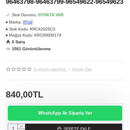
96463798-96463799-96549622-96549623
Stok Durumu:
STOKTA VAR
Ithal
Marka:
Stok Kodu:
KRC42025C3
Mağza Kodu:
KRC00000174
0 Satış
1561 Görüntülenme
0 yorum yapılmış.
-
Yorum Yap
840,00TL
WhatsApp ile Sipariş Ver
SEPETE EKLE