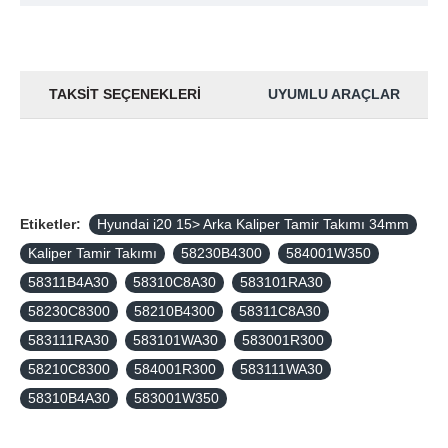
TAKSIT SEÇENEKLERI
UYUMLU ARAÇLAR
Etiketler:
Hyundai i20 15> Arka Kaliper Tamir Takımı 34mm
Kaliper Tamir Takımı
58230B4300
584001W350
58311B4A30
58310C8A30
583101RA30
58230C8300
58210B4300
58311C8A30
583111RA30
583101WA30
583001R300
58210C8300
584001R300
583111WA30
58310B4A30
583001W350