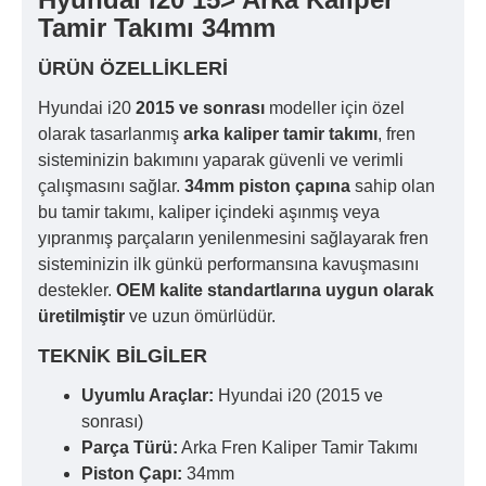
Tamir Takımı 34mm
ÜRÜN ÖZELLIKLERI
Hyundai i20
2015 ve sonrası
modeller için özel
olarak tasarlanmış
arka kaliper tamir takımı
, fren
sisteminizin bakımını yaparak güvenli ve verimli
çalışmasını sağlar.
34mm piston çapına
sahip olan
bu tamir takımı, kaliper içindeki aşınmış veya
yıpranmış parçaların yenilenmesini sağlayarak fren
sisteminizin ilk günkü performansına kavuşmasını
destekler.
OEM kalite standartlarına uygun olarak
üretilmiştir
ve uzun ömürlüdür.
TEKNIK BILGILER
Uyumlu Araçlar:
Hyundai i20 (2015 ve
sonrası)
Parça Türü:
Arka Fren Kaliper Tamir Takımı
Piston Çapı:
34mm