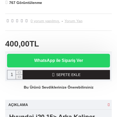
767 Görüntülenme
0 yorum yapılmış.
-
Yorum Yap
400,00TL
WhatsApp ile Sipariş Ver
SEPETE EKLE
Bu Ürünü Sevdiklerinize Önerebilirsiniz
AÇIKLAMA
Hyundai i20 15> Arka Kaliper