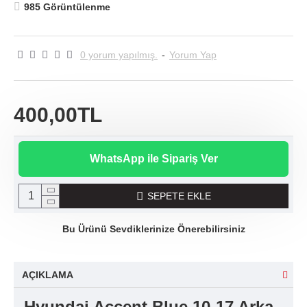
985 Görüntülenme
0 yorum yapılmış.
-
Yorum Yap
400,00TL
WhatsApp ile Sipariş Ver
SEPETE EKLE
Bu Ürünü Sevdiklerinize Önerebilirsiniz
AÇIKLAMA
Hyundai Accent Blue 10-17 Arka