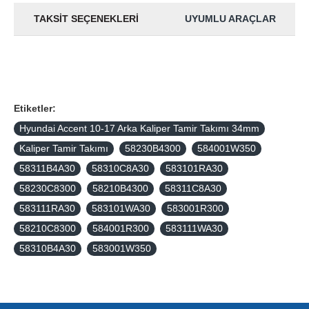
TAKSIT SEÇENEKLERI
UYUMLU ARAÇLAR
Etiketler:
Hyundai Accent 10-17 Arka Kaliper Tamir Takımı 34mm
Kaliper Tamir Takımı
58230B4300
584001W350
58311B4A30
58310C8A30
583101RA30
58230C8300
58210B4300
58311C8A30
583111RA30
583101WA30
583001R300
58210C8300
584001R300
583111WA30
58310B4A30
583001W350