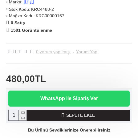
Ithal
Marka:
Stok Kodu:
KRC4488-2
Mağza Kodu:
KRC00000167
0 Satış
1591 Görüntülenme
0 yorum yapılmış.
-
Yorum Yap
480,00TL
WhatsApp ile Sipariş Ver
SEPETE EKLE
Bu Ürünü Sevdiklerinize Önerebilirsiniz