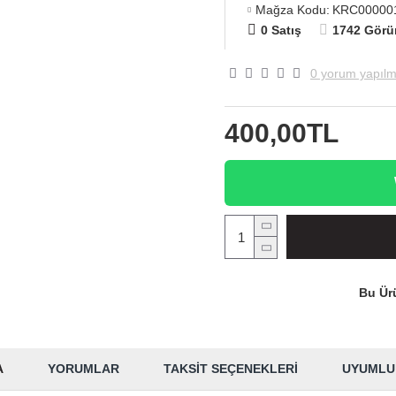
Mağza Kodu:
KRC00000
0 Satış
1742 Görü
0 yorum yapılm
400,00TL
Bu Ürü
A
YORUMLAR
TAKSIT SEÇENEKLERI
UYUMLU