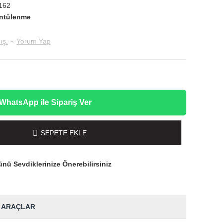
162
ntülenme
ış.
-
Yorum Yap
WhatsApp ile Sipariş Ver
SEPETE EKLE
nü Sevdiklerinize Önerebilirsiniz
 ARAÇLAR