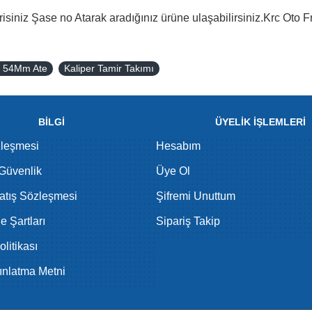
isiniz Şase no Atarak aradığınız ürüne ulaşabilirsiniz.Krc Oto F
ı 54Mm Ate
Kaliper Tamir Takımı
BİLGİ
ÜYELİK İŞLEMLERİ
zleşmesi
Hesabım
 Güvenlik
Üye Ol
atış Sözleşmesi
Şifremi Unuttum
de Şartları
Sipariş Takip
litikası
nlatma Metni