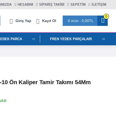
IMIZDA
HESABIM
SIPARIŞ TAKIBI
SEPETIM
İLETİŞİM
0
Giriş Yap
Kayıt Ol
0 ürün - 0,00TL
YEDEK PARCA
FREN YEDEK PARÇALARI
-10 Ön Kaliper Tamir Takımı 54Mm
VAR