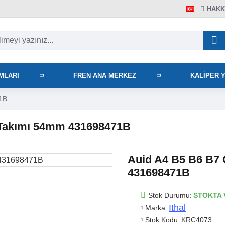
HAKK
IMLARI
FREN ANA MERKEZ
KALIPER 
1B
 Takımı 54mm 431698471B
Auid A4 B5 B6 B7 
431698471B
Stok Durumu:
STOKTA 
Ithal
Marka:
Stok Kodu:
KRC4073