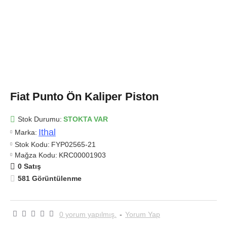
Fiat Punto Ön Kaliper Piston
Stok Durumu:
STOKTA VAR
Ithal
Marka:
Stok Kodu:
FYP02565-21
Mağza Kodu:
KRC00001903
0 Satış
581 Görüntülenme
0 yorum yapılmış.
-
Yorum Yap