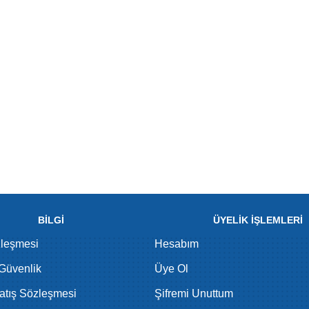
BİLGİ
ÜYELİK İŞLEMLERİ
zleşmesi
Hesabım
 Güvenlik
Üye Ol
atış Sözleşmesi
Şifremi Unuttum