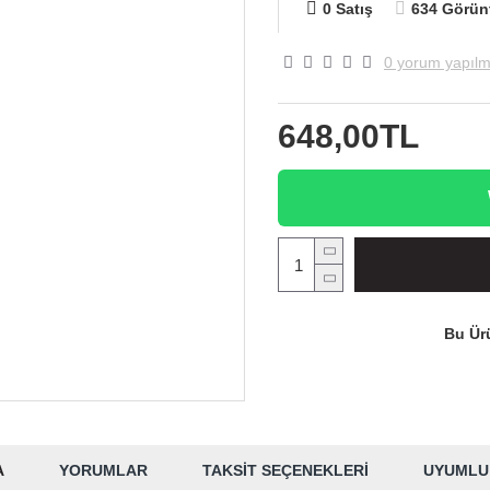
0 Satış
634 Görün
0 yorum yapılm
648,00TL
Bu Ürü
A
YORUMLAR
TAKSIT SEÇENEKLERI
UYUMLU