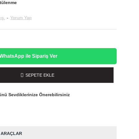
tülenme
ış.
-
Yorum Yap
WhatsApp ile Sipariş Ver
SEPETE EKLE
nü Sevdiklerinize Önerebilirsiniz
 ARAÇLAR