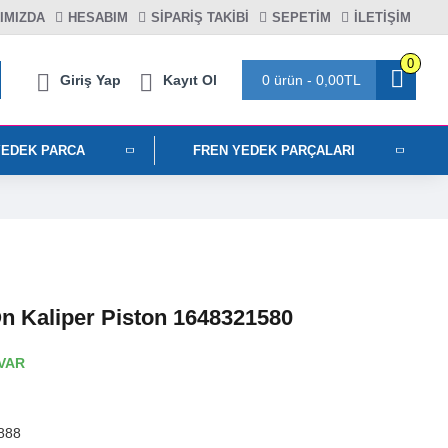
IMIZDA
HESABIM
SIPARIŞ TAKIBI
SEPETIM
İLETİŞİM
0
Giriş Yap
Kayıt Ol
0 ürün - 0,00TL
YEDEK PARCA
FREN YEDEK PARÇALARI
Ön Kaliper Piston 1648321580
VAR
888