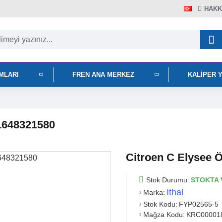
HAKK
IMLARI
FREN ANA MERKEZ
KALIPER 
 1648321580
Citroen C Elysee 
Stok Durumu:
STOKTA 
Ithal
Marka:
Stok Kodu:
FYP02565-5
Mağza Kodu:
KRC00001