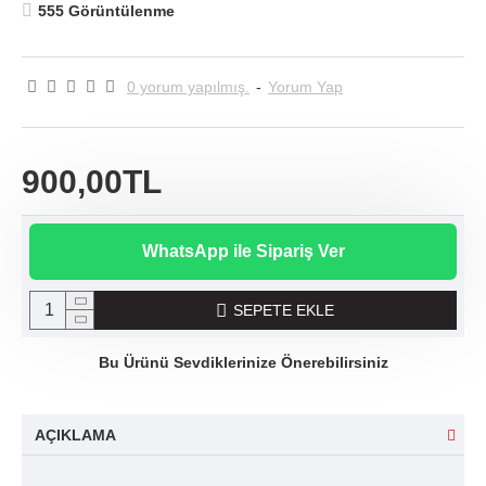
555 Görüntülenme
0 yorum yapılmış.
-
Yorum Yap
900,00TL
WhatsApp ile Sipariş Ver
SEPETE EKLE
Bu Ürünü Sevdiklerinize Önerebilirsiniz
AÇIKLAMA