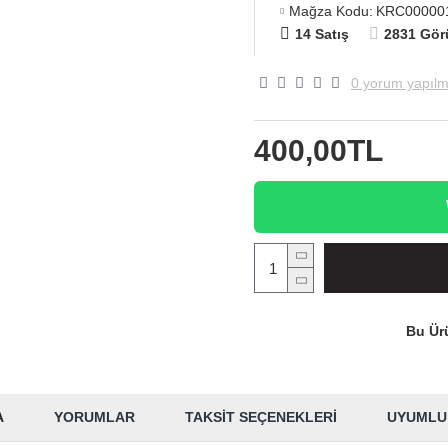
Mağza Kodu:
KRC00000
14 Satış
2831 Gör
0 yorum yapılm
400,00TL
Bu Ürü
A
YORUMLAR
TAKSIT SEÇENEKLERI
UYUMLU