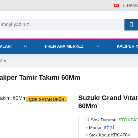
HAKK
IMLARI
FREN ANA MERKEZ
KALIPER 
0Mm
aliper Tamir Takımı 60Mm
Suzukı Grand Vıtar
ÇOK SATAN ÜRÜN
60Mm
Stok Durumu:
STOKTA 
Ithal
Marka:
Stok Kodu:
KRC4764