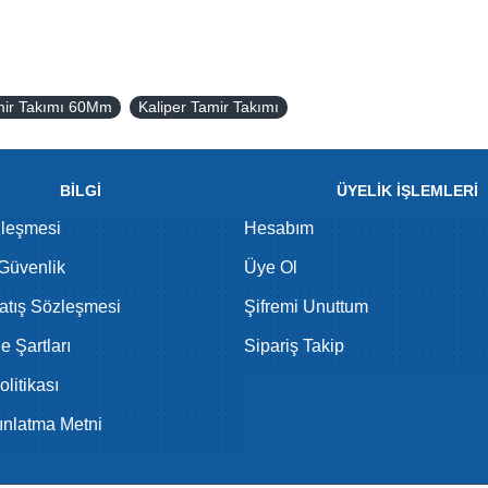
mir Takımı 60Mm
Kaliper Tamir Takımı
BİLGİ
ÜYELİK İŞLEMLERİ
zleşmesi
Hesabım
 Güvenlik
Üye Ol
atış Sözleşmesi
Şifremi Unuttum
de Şartları
Sipariş Takip
litikası
nlatma Metni