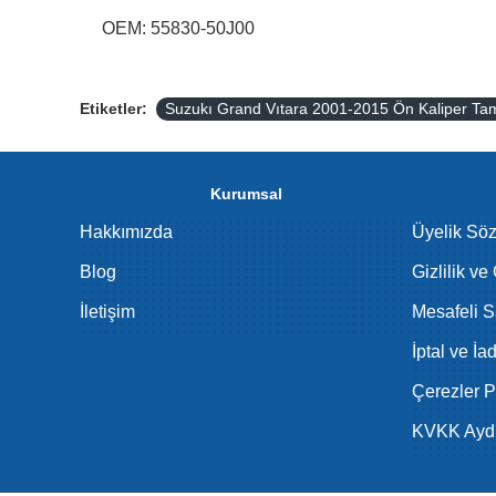
OEM: 55830-50J00
Etiketler:
Suzukı Grand Vıtara 2001-2015 Ön Kaliper Ta
Kurumsal
Hakkımızda
Üyelik Sö
Blog
Gizlilik ve
İletişim
Mesafeli S
İptal ve İa
Çerezler Po
KVKK Aydı