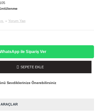
105
üntülenme
ış.
-
Yorum Yap
WhatsApp ile Sipariş Ver
SEPETE EKLE
nü Sevdiklerinize Önerebilirsiniz
 ARAÇLAR