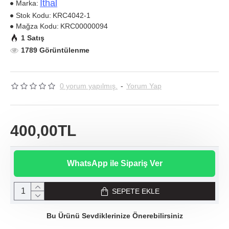
Ithal
Marka:
Stok Kodu:
KRC4042-1
Mağza Kodu:
KRC00000094
1 Satış
1789 Görüntülenme
0 yorum yapılmış.
-
Yorum Yap
400,00TL
WhatsApp ile Sipariş Ver
SEPETE EKLE
Bu Ürünü Sevdiklerinize Önerebilirsiniz