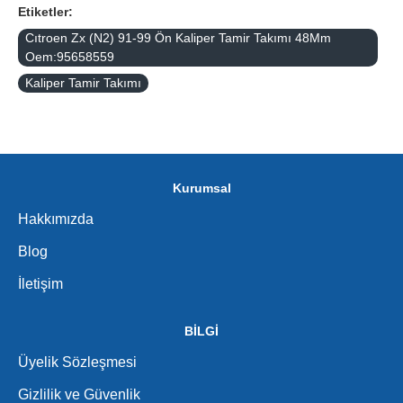
Etiketler:
Cıtroen Zx (N2) 91-99 Ön Kaliper Tamir Takımı 48Mm
Oem:95658559
Kaliper Tamir Takımı
Kurumsal
Hakkımızda
Blog
İletişim
BİLGİ
Üyelik Sözleşmesi
Gizlilik ve Güvenlik