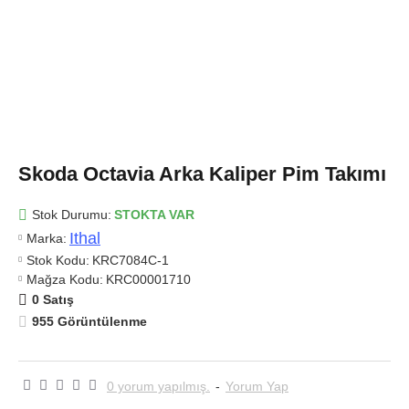
Skoda Octavia Arka Kaliper Pim Takımı
Stok Durumu:
STOKTA VAR
Ithal
Marka:
Stok Kodu:
KRC7084C-1
Mağza Kodu:
KRC00001710
0 Satış
955 Görüntülenme
0 yorum yapılmış.
-
Yorum Yap