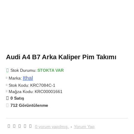
Audi A4 B7 Arka Kaliper Pim Takımı
Stok Durumu:
STOKTA VAR
Ithal
Marka:
Stok Kodu:
KRC7084C-1
Mağza Kodu:
KRC00001661
0 Satış
712 Görüntülenme
0 yorum yapılmış.
-
Yorum Yap