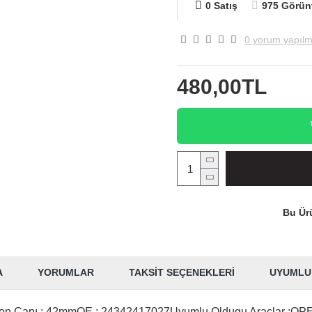
0 Satış
975 Görün
0 yorum yapılm
480,00TL
Bu Ürü
A
YORUMLAR
TAKSIT SEÇENEKLERI
UYUMLU
iston Çapı : 42mmOE : 24342417027Uyumlu Oldugu Araçlar 