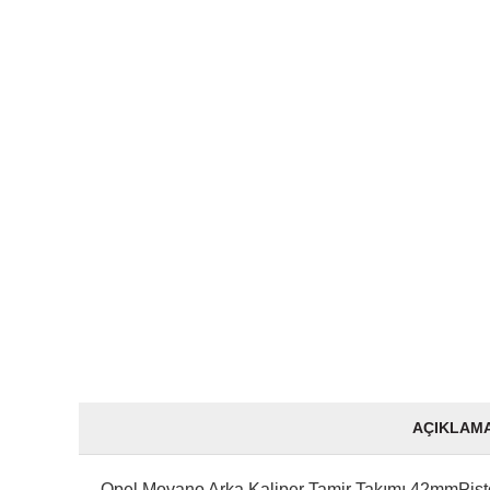
AÇIKLAM
Opel Movano Arka Kaliper Tamir Takımı 42mmP