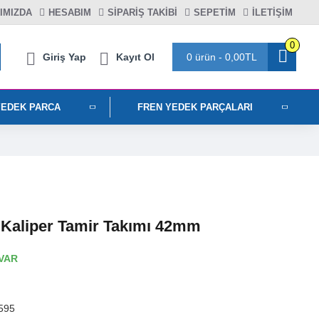
IMIZDA
HESABIM
SIPARIŞ TAKIBI
SEPETIM
İLETİŞİM
0
Giriş Yap
Kayıt Ol
0 ürün - 0,00TL
YEDEK PARCA
FREN YEDEK PARÇALARI
Kaliper Tamir Takımı 42mm
VAR
595