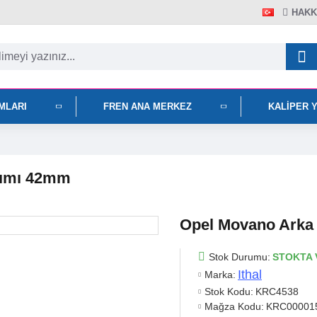
HAKK
IMLARI
FREN ANA MERKEZ
KALIPER 
kımı 42mm
Opel Movano Arka 
Stok Durumu:
STOKTA 
Ithal
Marka:
Stok Kodu:
KRC4538
Mağza Kodu:
KRC00001