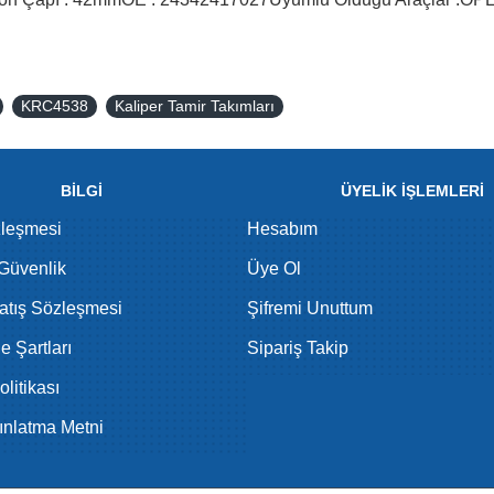
KRC4538
Kaliper Tamir Takımları
BİLGİ
ÜYELİK İŞLEMLERİ
zleşmesi
Hesabım
 Güvenlik
Üye Ol
atış Sözleşmesi
Şifremi Unuttum
de Şartları
Sipariş Takip
litikası
nlatma Metni