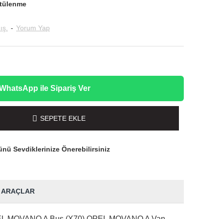
tülenme
ış.
-
Yorum Yap
WhatsApp ile Sipariş Ver
SEPETE EKLE
nü Sevdiklerinize Önerebilirsiniz
 ARAÇLAR
:OPEL MOVANO A Bus (X70) OPEL MOVANO A Van