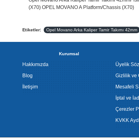
(X70) OPEL MOVANO A Platform/Chassis (X70)
Etiketler:
Opel Movano Arka Kaliper Tamir Takımı 42mm
Kurumsal
Hakkımızda
Üyelik Sö
Blog
Gizlilik ve
İletişim
Mesafeli S
İptal ve İa
Çerezler Po
KVKK Aydı