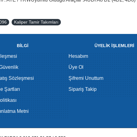
096
Kaliper Tamir Takımları
BİLGİ
ÜYELİK İŞLEMLERİ
zleşmesi
Hesabım
 Güvenlik
Üye Ol
atış Sözleşmesi
Şifremi Unuttum
de Şartları
Sipariş Takip
litikası
nlatma Metni