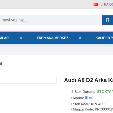
HAKK
IMLARI
FREN ANA MERKEZ
KALIPER 
ı
Audı A8 D2 Arka Ka
Stok Durumu:
STOKTA 
Ithal
Marka:
Stok Kodu:
KRC4096
Mağza Kodu:
KRC00001