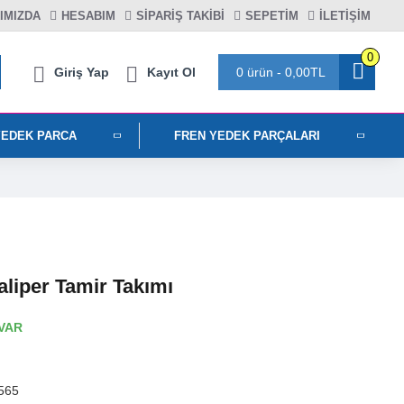
IMIZDA
HESABIM
SIPARIŞ TAKIBI
SEPETIM
İLETİŞİM
0
Giriş Yap
Kayıt Ol
0 ürün - 0,00TL
YEDEK PARCA
FREN YEDEK PARÇALARI
liper Tamir Takımı
VAR
565