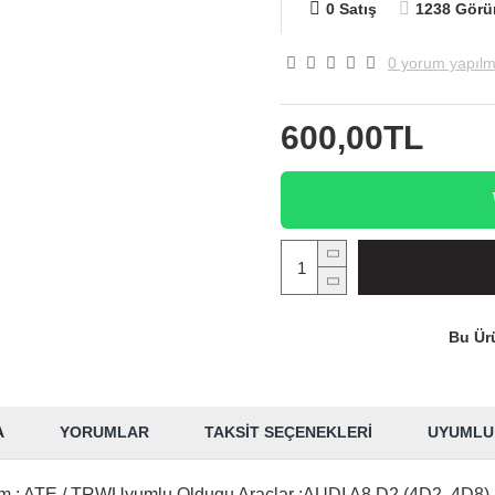
0 Satış
1238 Görü
0 yorum yapılm
600,00TL
Bu Ürü
A
YORUMLAR
TAKSIT SEÇENEKLERI
UYUMLU
em : ATE / TRWUyumlu Oldugu Araçlar :AUDI A8 D2 (4D2, 4D8) 