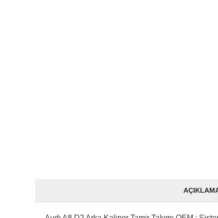
AÇIKLAM
Audı A8 D2 Arka Kaliper Tamir Takımı OEM : Sist