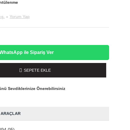
ntülenme
ış.
-
Yorum Yap
WhatsApp ile Sipariş Ver
SEPETE EKLE
nü Sevdiklerinize Önerebilirsiniz
 ARAÇLAR
(94-05)