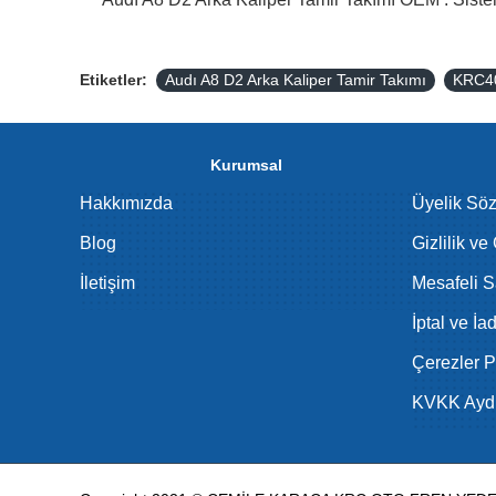
Etiketler:
Audı A8 D2 Arka Kaliper Tamir Takımı
KRC4
Kurumsal
Hakkımızda
Üyelik Sö
Blog
Gizlilik ve
İletişim
Mesafeli S
İptal ve İa
Çerezler Po
KVKK Aydı