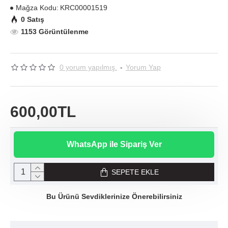
Mağza Kodu:
KRC00001519
0 Satış
1153 Görüntülenme
0 yorum yapılmış.
-
Yorum Yap
600,00TL
WhatsApp ile Sipariş Ver
SEPETE EKLE
Bu Ürünü Sevdiklerinize Önerebilirsiniz