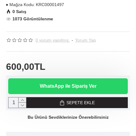
Mağza Kodu:
KRC00001497
0 Satış
1073 Görüntülenme
0 yorum yapılmış.
-
Yorum Yap
600,00TL
WhatsApp ile Sipariş Ver
SEPETE EKLE
Bu Ürünü Sevdiklerinize Önerebilirsiniz