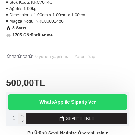
Stok Kodu:
KRC7044C
Ağırlık:
1.00kg
Dimensions:
1.00cm x 1.00cm x 1.00cm
Mağza Kodu:
KRC00001486
3 Satış
1705 Görüntülenme
0 yorum yapılmış.
-
Yorum Yap
500,00TL
WhatsApp ile Sipariş Ver
SEPETE EKLE
Bu Ürünü Sevdiklerinize Önerebilirsiniz