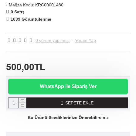
Mağza Kodu:
KRC00001480
0 Satış
1039 Görüntülenme
0 yorum yapılmış.
-
Yorum Yap
500,00TL
WhatsApp ile Sipariş Ver
SEPETE EKLE
Bu Ürünü Sevdiklerinize Önerebilirsiniz