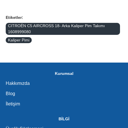
Etiketler:
CITROËN C5 AIRCROSS 18- Arka Kaliper Pim Takımı
1608999080
Kaliper Pimi
Kurumsal
Hakkımızda
Blog
İletişim
BİLGİ