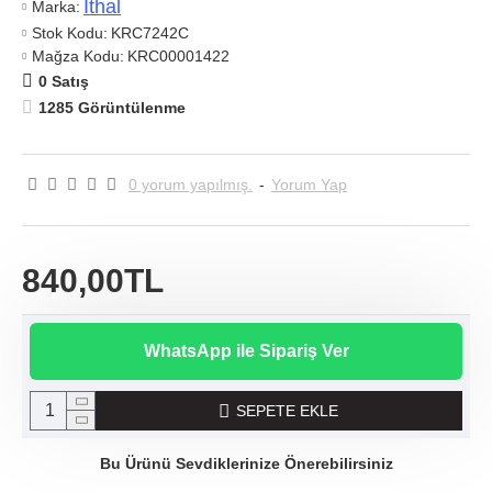
Ithal
Marka:
Stok Kodu:
KRC7242C
Mağza Kodu:
KRC00001422
0 Satış
1285 Görüntülenme
0 yorum yapılmış.
-
Yorum Yap
840,00TL
WhatsApp ile Sipariş Ver
SEPETE EKLE
Bu Ürünü Sevdiklerinize Önerebilirsiniz