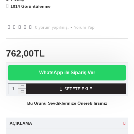
1014 Görüntülenme
0 yorum yapılmış.
-
Yorum Yap
762,00TL
WhatsApp ile Sipariş Ver
SEPETE EKLE
Bu Ürünü Sevdiklerinize Önerebilirsiniz
AÇIKLAMA