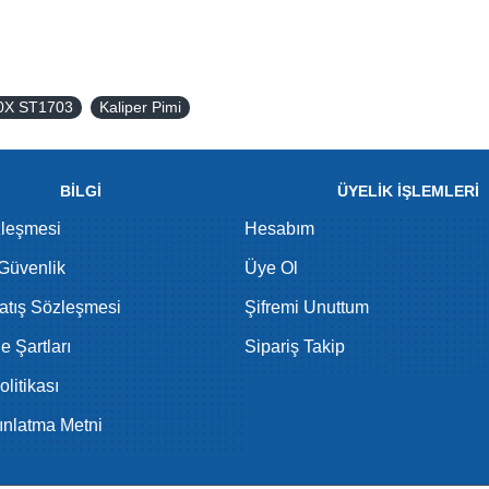
90X ST1703
Kaliper Pimi
BİLGİ
ÜYELİK İŞLEMLERİ
zleşmesi
Hesabım
 Güvenlik
Üye Ol
atış Sözleşmesi
Şifremi Unuttum
de Şartları
Sipariş Takip
litikası
nlatma Metni