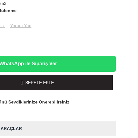
353
tülenme
ış.
-
Yorum Yap
WhatsApp ile Sipariş Ver
SEPETE EKLE
nü Sevdiklerinize Önerebilirsiniz
 ARAÇLAR