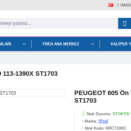
HAKK
IMLARI
FREN ANA MERKEZ
KALIPER 
9 113-1390X ST1703
PEUGEOT 605 Ön K
ST1703
Stok Durumu:
STOKTA 
Ithal
Marka:
Stok Kodu:
KRC7100C