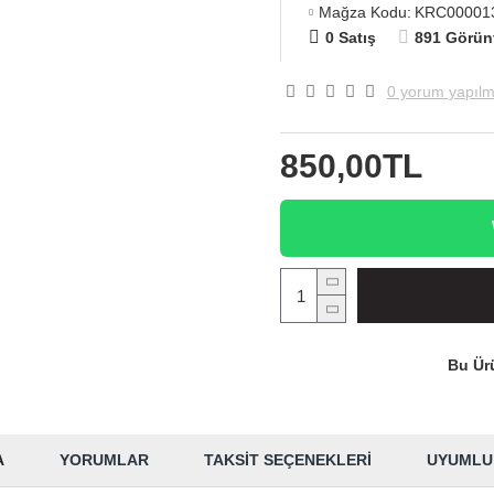
Mağza Kodu:
KRC00001
0 Satış
891 Görün
0 yorum yapılm
850,00TL
Bu Ürü
A
YORUMLAR
TAKSIT SEÇENEKLERI
UYUMLU