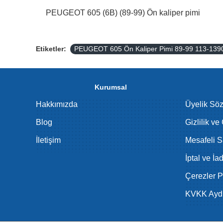
PEUGEOT 605 (6B) (89-99) Ön kaliper pimi
Etiketler:
PEUGEOT 605 Ön Kaliper Pimi 89-99 113-13
Kurumsal
Hakkımızda
Üyelik Sö
Blog
Gizlilik ve
İletişim
Mesafeli S
İptal ve İa
Çerezler Po
KVKK Aydı