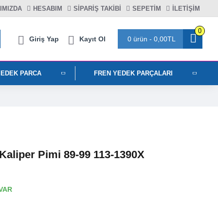
IMIZDA
HESABIM
SIPARIŞ TAKIBI
SEPETIM
İLETİŞİM
0
Giriş Yap
Kayıt Ol
0 ürün - 0,00TL
YEDEK PARCA
FREN YEDEK PARÇALARI
aliper Pimi 89-99 113-1390X
VAR