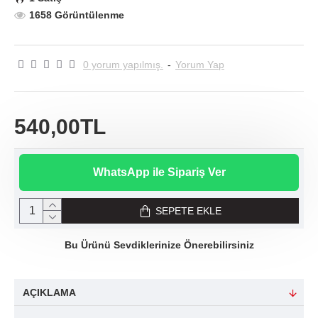
1658 Görüntülenme
0 yorum yapılmış.
-
Yorum Yap
540,00TL
WhatsApp ile Sipariş Ver
SEPETE EKLE
Bu Ürünü Sevdiklerinize Önerebilirsiniz
AÇIKLAMA