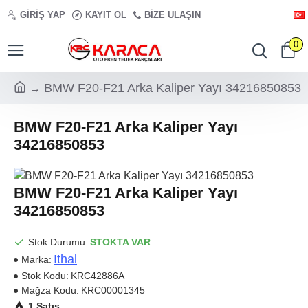
GIRIŞ YAP
KAYIT OL
BIZE ULAŞIN
0
BMW F20-F21 Arka Kaliper Yayı 34216850853
BMW F20-F21 Arka Kaliper Yayı
34216850853
BMW F20-F21 Arka Kaliper Yayı
34216850853
Stok Durumu:
STOKTA VAR
Ithal
Marka:
Stok Kodu:
KRC42886A
Mağza Kodu:
KRC00001345
1 Satış