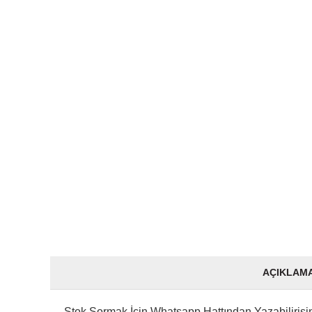
AÇIKLAM
Stok Sormak İçin Whatsapp Hattından Yazabili