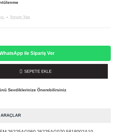
ntülenme
ış.
-
Yorum Yap
WhatsApp ile Sipariş Ver
SEPETE EKLE
nü Sevdiklerinize Önerebilirsiniz
 ARAÇLAR
-10)OEM 26225AG060 26225AG070 5818002A10