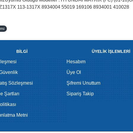
 Z1317X 113-1317X 8934004 55019 169106 8934001 410028
imi
BİLGİ
ÜYELİK İŞLEMLERİ
zleşmesi
Hesabım
 Güvenlik
Üye Ol
atış Sözleşmesi
Şifremi Unuttum
de Şartları
Sipariş Takip
litikası
nlatma Metni