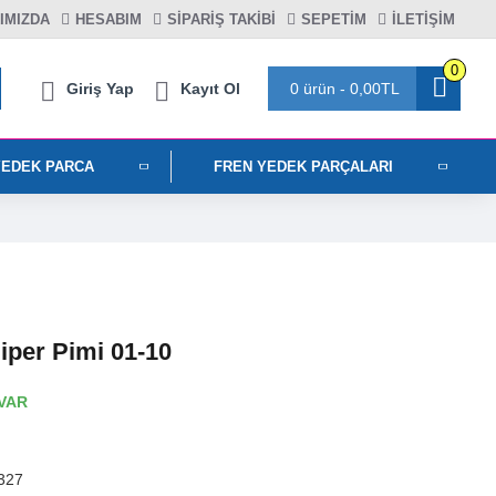
IMIZDA
HESABIM
SIPARIŞ TAKIBI
SEPETIM
İLETİŞİM
0
Giriş Yap
Kayıt Ol
0 ürün - 0,00TL
YEDEK PARCA
FREN YEDEK PARÇALARI
iper Pimi 01-10
VAR
327