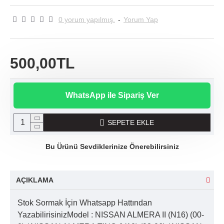
0 yorum yapılmış.
-
Yorum Yap
500,00TL
WhatsApp ile Sipariş Ver
SEPETE EKLE
Bu Ürünü Sevdiklerinize Önerebilirsiniz
AÇIKLAMA
Stok Sormak İçin Whatsapp Hattından
YazabilirisinizModel : NISSAN ALMERA II (N16) (00-