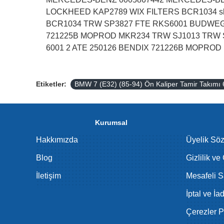
LOCKHEED KAP2789 WIX FILTERS BCR1034 sb
BCR1034 TRW SP3827 FTE RKS6001 BUDWEG C
721225B MOPROD MKR234 TRW SJ1013 TRW S
6001 2 ATE 250126 BENDIX 721226B MOPRO
Etiketler:
BMW 7 (E32) (85-94) Ön Kaliper Tamir Takım
Kurumsal
Hakkımızda
Üyelik Sö
Blog
Gizlilik ve
İletişim
Mesafeli S
İptal ve İa
Çerezler Po