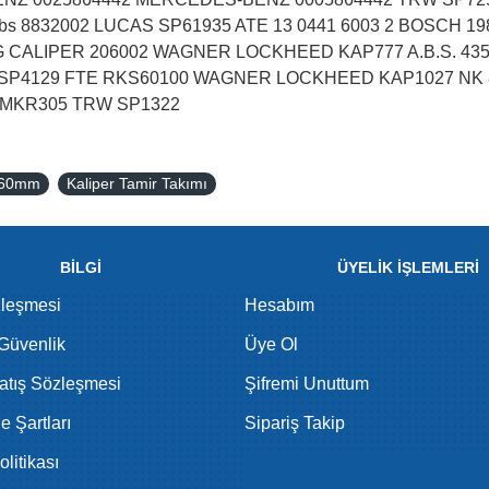
s 8832002 LUCAS SP61935 ATE 13 0441 6003 2 BOSCH 
ALIPER 206002 WAGNER LOCKHEED KAP777 A.B.S. 43535 
P4129 FTE RKS60100 WAGNER LOCKHEED KAP1027 NK 88
D MKR305 TRW SP1322
ı 60mm
Kaliper Tamir Takımı
BİLGİ
ÜYELİK İŞLEMLERİ
zleşmesi
Hesabım
 Güvenlik
Üye Ol
atış Sözleşmesi
Şifremi Unuttum
de Şartları
Sipariş Takip
litikası