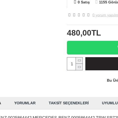
0 Satış
1155 Görü
0 yorum yapılm
480,00TL
Bu Ürü
A
YORUMLAR
TAKSIT SEÇENEKLERI
UYUMLU
Z 0025864442 MERCEDES-BENZ 0005864442 TRW SP725