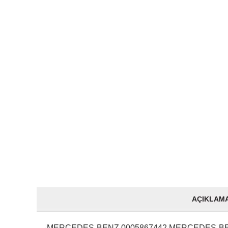
AÇIKLAM
MERCEDES-BENZ 0005867442 MERCEDES-BEN