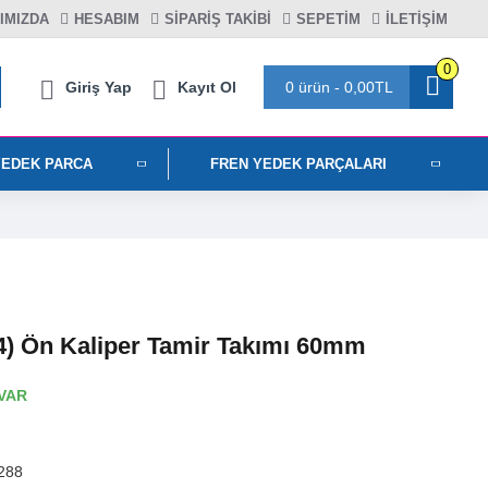
IMIZDA
HESABIM
SIPARIŞ TAKIBI
SEPETIM
İLETİŞİM
0
Giriş Yap
Kayıt Ol
0 ürün - 0,00TL
YEDEK PARCA
FREN YEDEK PARÇALARI
4) Ön Kaliper Tamir Takımı 60mm
VAR
288