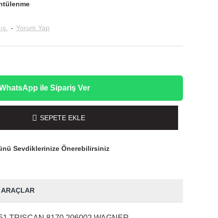
ntülenme
ış.
-
Yorum Yap
WhatsApp ile Sipariş Ver
SEPETE EKLE
nü Sevdiklerinize Önerebilirsiniz
 ARAÇLAR
1 TRISCAN 8170 206002 WAGNER