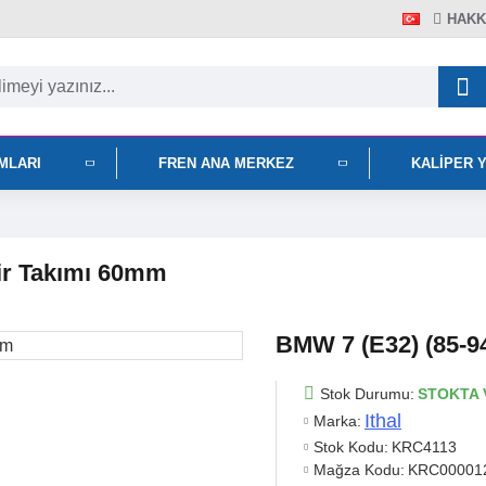
HAKK
IMLARI
FREN ANA MERKEZ
KALIPER 
ir Takımı 60mm
BMW 7 (E32) (85-9
Stok Durumu:
STOKTA 
Ithal
Marka:
Stok Kodu:
KRC4113
Mağza Kodu:
KRC00001