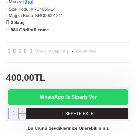
Ithal
Marka:
Stok Kodu:
KRC4656-14
Mağza Kodu:
KRC00001211
0 Satış
984 Görüntülenme
0 yorum yapılmış.
-
Yorum Yap
400,00TL
WhatsApp ile Sipariş Ver
SEPETE EKLE
Bu Ürünü Sevdiklerinize Önerebilirsiniz