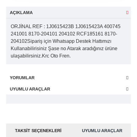
AÇIKLAMA
ORJİNAL REF : 1J0615423B 1J0615423A 400745
241001 8170-204101 204102 RCF185161 8170-
204102Sipariş için Whatsapp Destek Hattımızı
Kullanabilirisiniz Şase no Atarak aradığınız ürüne
ulaşabilirsiniz.Krc Oto Fren.
YORUMLAR
UYUMLU ARAÇLAR
TAKSIT SEÇENEKLERI
UYUMLU ARAÇLAR