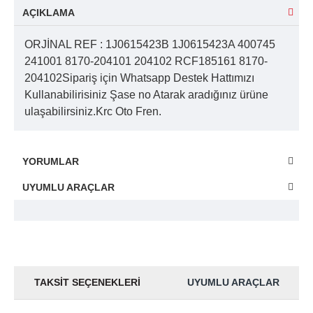
AÇIKLAMA
ORJİNAL REF : 1J0615423B 1J0615423A 400745
241001 8170-204101 204102 RCF185161 8170-
204102Sipariş için Whatsapp Destek Hattımızı
Kullanabilirisiniz Şase no Atarak aradığınız ürüne
ulaşabilirsiniz.Krc Oto Fren.
YORUMLAR
UYUMLU ARAÇLAR
TAKSIT SEÇENEKLERI
UYUMLU ARAÇLAR