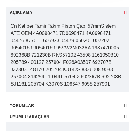
AÇIKLAMA
Ön Kaliper Tamir TakımıPiston Çapı 57mmSistem
ATE OEM 4A0698471 7D0698471 4A0698471
04476-87701 1605923 04479-05020 1002202
90540169 90540169 95VW2M032AA 1987470005
692368B 721230B RKS57102 43598 1161950810
205789 400127 257904 F026A03507 692707B
J3280312 8170-205704 K3142S 8826008-9088
257004 314254 11-0441-5704-2 692367B 692708B
SJ1161 205704 K3070S 108347 9055 257901
YORUMLAR
UYUMLU ARAÇLAR