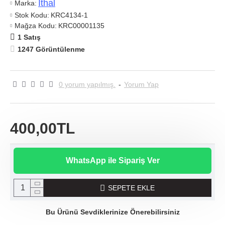
Ithal
Marka:
Stok Kodu:
KRC4134-1
Mağza Kodu:
KRC00001135
1 Satış
1247 Görüntülenme
0 yorum yapılmış.
-
Yorum Yap
400,00TL
WhatsApp ile Sipariş Ver
SEPETE EKLE
Bu Ürünü Sevdiklerinize Önerebilirsiniz