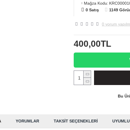
Mağza Kodu:
KRC00001
0 Satış
1149 Görü
0 yorum yapılm
400,00TL
Bu Ürü
A
YORUMLAR
TAKSIT SEÇENEKLERI
UYUMLU