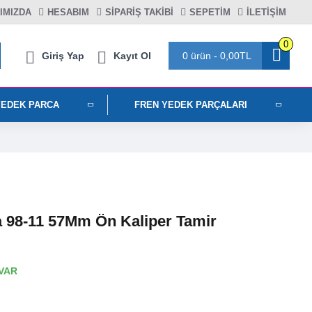
IMIZDA
HESABIM
SIPARIŞ TAKIBI
SEPETIM
İLETİŞİM
0
Giriş Yap
Kayıt Ol
0 ürün - 0,00TL
YEDEK PARCA
FREN YEDEK PARÇALARI
98-11 57Mm Ön Kaliper Tamir
VAR