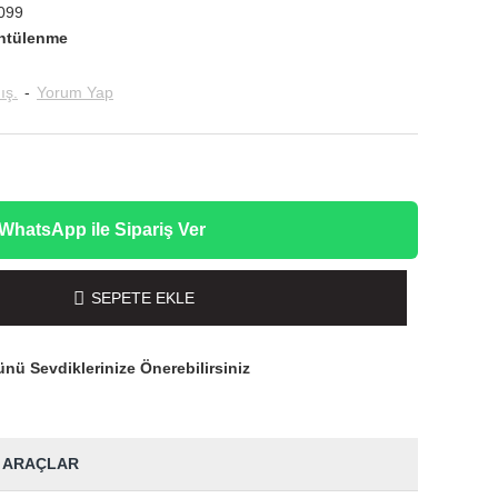
099
ntülenme
ış.
-
Yorum Yap
WhatsApp ile Sipariş Ver
SEPETE EKLE
nü Sevdiklerinize Önerebilirsiniz
 ARAÇLAR