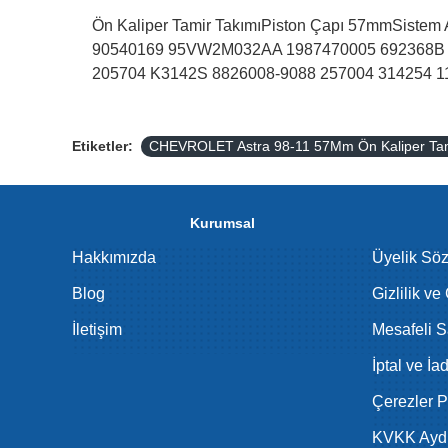
Ön Kaliper Tamir TakımıPiston Çapı 57mmSis
90540169 95VW2M032AA 1987470005 692368B 7
205704 K3142S 8826008-9088 257004 314254 1
Etiketler:
CHEVROLET Astra 98-11 57Mm Ön Kaliper Tam
Kurumsal
Hakkımızda
Üyelik Sö
Blog
Gizlilik ve
İletişim
Mesafeli S
İptal ve İa
Çerezler Po
KVKK Aydı