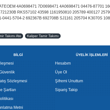
tem ATEOEM 4A0698471 7D0698471 4A0698471 04476-87701 1
21230B RKS57102 43598 1161950810 205789 400127 2579
1-0441-5704-2 692367B 692708B SJ1161 205704 K3070S 108
ir Takımı Ate
Kaliper Tamir Takımı
BİLGİ
ÜYELİK İŞLEMLERİ
zleşmesi
Hesabım
 Güvenlik
Üye Ol
atış Sözleşmesi
Şifremi Unuttum
de Şartları
Sipariş Takip
litikası
nlatma Metni