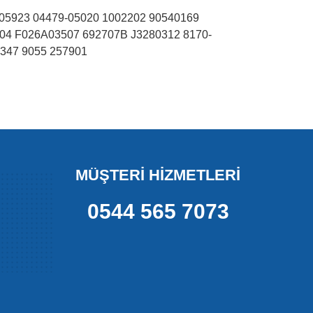
605923 04479-05020 1002202 90540169
04 F026A03507 692707B J3280312 8170-
347 9055 257901
MÜŞTERİ HİZMETLERİ
0544 565 7073