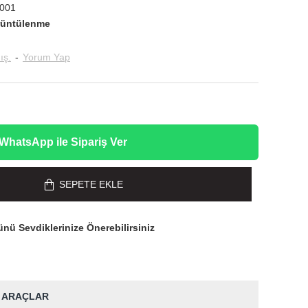
001
rüntülenme
ış.
-
Yorum Yap
WhatsApp ile Sipariş Ver
SEPETE EKLE
nü Sevdiklerinize Önerebilirsiniz
 ARAÇLAR