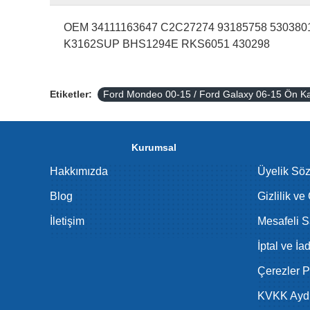
OEM 34111163647 C2C27274 93185758 530380
K3162SUP BHS1294E RKS6051 430298
Etiketler:
Ford Mondeo 00-15 / Ford Galaxy 06-15 Ön Ka
Kurumsal
Hakkımızda
Üyelik Sö
Blog
Gizlilik ve
İletişim
Mesafeli S
İptal ve İa
Çerezler Po
KVKK Aydı