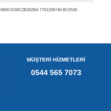
303800 DG9C2B302BA 7701206746 BC0530
MÜŞTERİ HİZMETLERİ
0544 565 7073