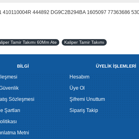
1 410110004R 444892 DG9C2B294BA 1605097 77363686 5
liper Tamir Takımı 60Mm Ate
Kaliper Tamir Takımı
BİLGİ
ÜYELİK İŞLEMLERİ
zleşmesi
Hesabım
 Güvenlik
Üye Ol
atış Sözleşmesi
Şifremi Unuttum
de Şartları
Sipariş Takip
litikası
nlatma Metni