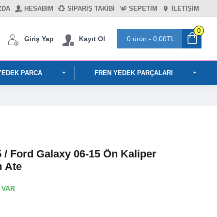
ZDA
HESABIM
SIPARIŞ TAKIBI
SEPETIM
İLETİŞİM
0
Giriş Yap
Kayıt Ol
0 ürün - 0,00TL
YEDEK PARCA
FREN YEDEK PARÇALARI
/ Ford Galaxy 06-15 Ön Kaliper
 Ate
 VAR