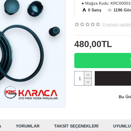
Mağza Kodu:
KRC00001
0 Satış
1196 Gö
0 yorum yapılm
480,00TL
Bu Ürü
A
YORUMLAR
TAKSIT SEÇENEKLERI
UYUMLU