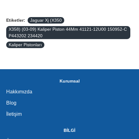
Etiketler:
Jaguar Xj (X350
X358) (03-09) Kaliper Piston 44Mm 41121-12U00 150952-C
P443202 234420
Kaliper Pistonları
Kurumsal
Hakkımızda
Blog
İletişim
BİLGİ