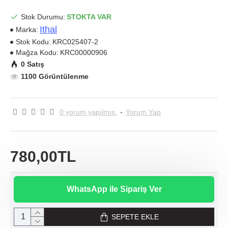
Stok Durumu:
STOKTA VAR
Ithal
Marka:
Stok Kodu:
KRC025407-2
Mağza Kodu:
KRC00000906
0 Satış
1100 Görüntülenme
0 yorum yapılmış.
-
Yorum Yap
780,00TL
WhatsApp ile Sipariş Ver
SEPETE EKLE