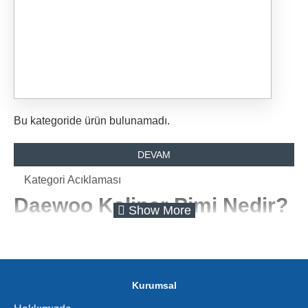
Bu kategoride ürün bulunamadı.
DEVAM
Kategori Acıklaması
Daewoo Kaliper Pimi Nedir?
Daewoo kaliper pimi, fren kaliperinin doğru konumda
sabit kalmasını ve frenleme sırasında sorunsuz şekilde
hareket etmesini sağlayan önemli bir fren sistemi
parçasıdır. Fren pedalına basıldığında balataların diske
Kurumsal
eşit baskı uygulamasına yardımcı olarak aracın güvenli